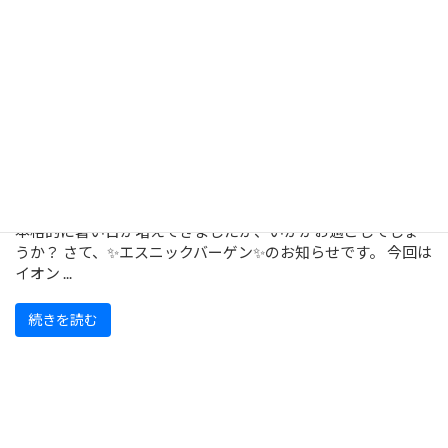
【福岡・香椎浜】7/24～エスニックバー
ゲン開催！
本格的に暑い日が増えてきましたが、いかがお過ごしでしょ
うか？ さて、✨エスニックバーゲン✨のお知らせです。 今回は
イオン ...
続きを読む