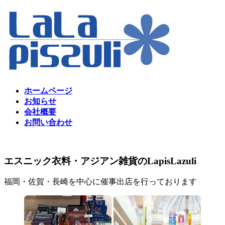
コ
ナ
ン
ビ
テ
ゲ
ン
ー
ツ
シ
へ
ョ
ス
ン
キ
に
ホームページ
ッ
移
お知らせ
プ
動
会社概要
お問い合わせ
エスニック衣料・アジアン雑貨のLapisLazuli
福岡・佐賀・長崎を中心に催事出店を行っております