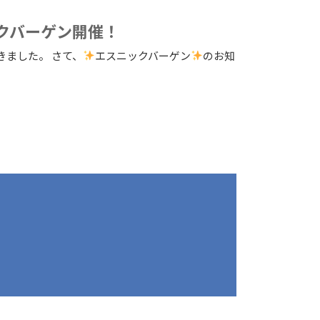
ックバーゲン開催！
ました。 さて、
エスニックバーゲン
のお知
com/doyobido/
oyobido
be.com/channel/UCTln1bFF_5_r6Aaj9KV5