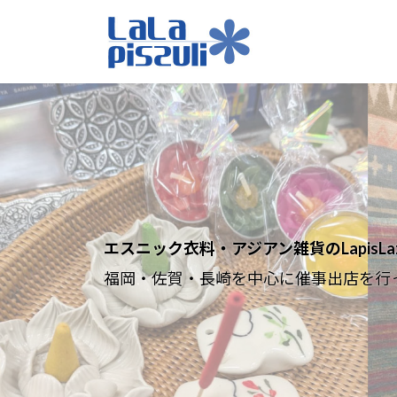
コ
ナ
ン
ビ
テ
ゲ
ン
ー
ツ
シ
へ
ョ
ス
ン
キ
に
ッ
移
プ
動
エスニック衣料・アジアン雑貨のLapisLazu
福岡・佐賀・長崎を中心に催事出店を行