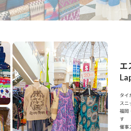
エ
Lap
タイ
スニ
福岡
す
催事