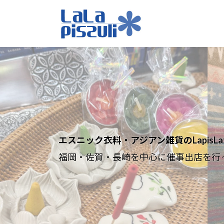
コ
ナ
ン
ビ
テ
ゲ
ン
ー
ツ
シ
へ
ョ
ス
ン
キ
に
ッ
移
プ
動
エスニック衣料・アジアン雑貨のLapisLazu
福岡・佐賀・長崎を中心に催事出店を行