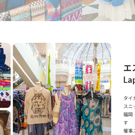
エ
Lap
タイ
スニ
福岡
す
催事