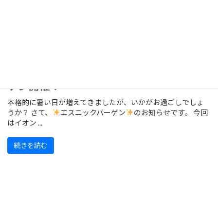
【福岡・香椎浜】7/24～エスニックバー
ゲン開催！
本格的に暑い日が増えてきましたが、いかがお過ごしでしょ
うか？ さて、
エスニックバーゲン
のお知らせです。 今回
はイオン ...
続きを読む