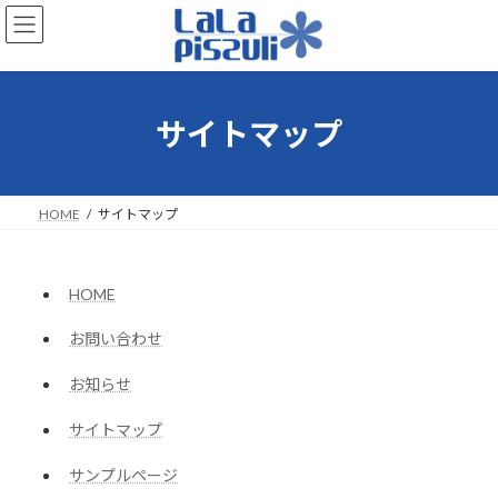
コ
ナ
ン
ビ
テ
ゲ
ン
ー
ツ
シ
へ
ョ
サイトマップ
ス
ン
キ
に
ッ
移
プ
動
HOME
サイトマップ
HOME
お問い合わせ
お知らせ
サイトマップ
サンプルページ